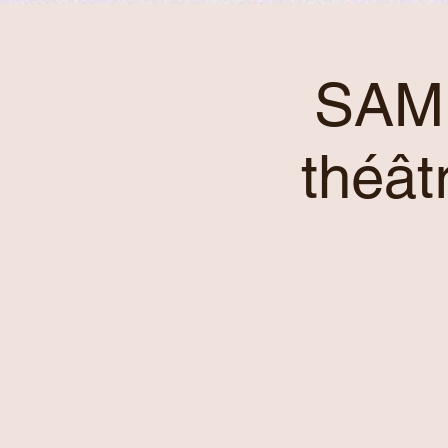
SAME
théât