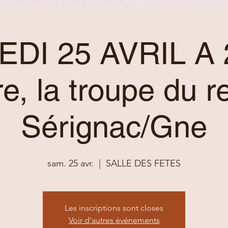
DI 25 AVRIL A 
re, la troupe du re
Sérignac/Gne
sam. 25 avr.
  |  
SALLE DES FETES
Les inscriptions sont closes
Voir d'autres événements