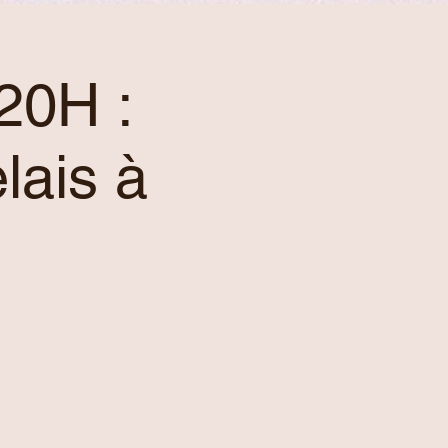
20H :
lais à