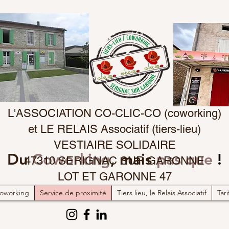
L'ASSOCIATION CO-CLIC-CO (coworking)
et LE RELAIS Associatif (tiers-lieu)
VESTIAIRE SOLIDAIRE
Du
Coworking
, mais
pas que
!
47310 SERIGNAC SUR GARONNE
LOT ET GARONNE 47
oworking
Service de proximité
Tiers lieu, le Relais Associatif
Tari