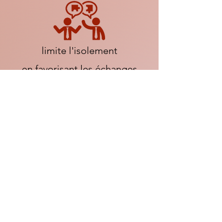
limite l'isolement
en favorisant les échanges
source de convivialité
et de partage